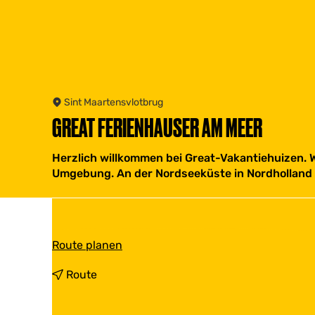
Sint Maartensvlotbrug
GREAT FERIENHAUSER AM MEER
Herzlich willkommen bei Great-Vakantiehuizen. 
Umgebung. An der Nordseeküste in Nordholland 
b
Route planen
i
s
b
Route
G
i
r
s
e
G