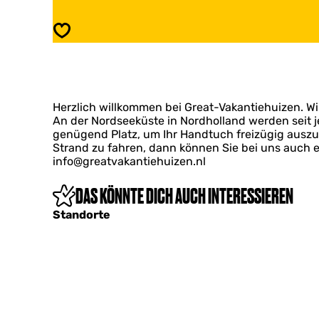
a
r
t
e
Speichern
F
a
e
t
r
F
i
e
e
r
n
Herzlich willkommen bei Great-Vakantiehuizen. W
i
h
An der Nordseeküste in Nordholland werden seit 
e
a
genügend Platz, um Ihr Handtuch freizügig auszu
n
u
Strand zu fahren, dann können Sie bei uns auch e
h
s
info@greatvakantiehuizen.nl
a
e
u
r
s
DAS KÖNNTE DICH AUCH INTERESSIEREN
a
e
m
Standorte
r
M
a
e
m
e
M
r
e
e
r