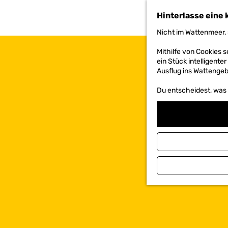
h
Hinterlasse eine 
e
n
Nicht im Wattenmeer, 
S
i
Mithilfe von Cookies
e
ein Stück intelligente
z
Ausflug ins Wattengebi
u
r
Du entscheidest, was d
H
o
m
e
p
a
g
e