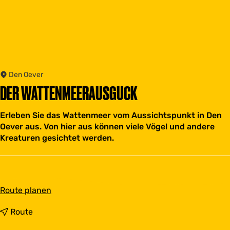
Den Oever
DER WATTENMEERAUSGUCK
Erleben Sie das Wattenmeer vom Aussichtspunkt in Den
Oever aus. Von hier aus können viele Vögel und andere
Kreaturen gesichtet werden.
b
Route planen
i
s
b
Route
D
i
e