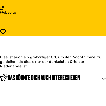
s
r
D
W
e
a
Webseite
a
r
b
t
W
D
t
a
e
e
t
r
n
t
Speichern
W
m
e
a
e
n
t
e
m
t
r
e
e
a
e
Dies ist auch ein großartiger Ort, um den Nachthimmel zu
n
u
r
genießen, da dies einer der dunkelsten Orte der
m
s
a
Niederlande ist.
e
g
u
e
u
s
r
c
DAS KÖNNTE DICH AUCH INTERESSIEREN
g
a
k
u
u
c
s
k
g
u
c