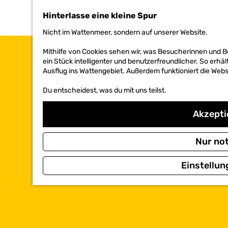
h
Hinterlasse eine kleine Spur
e
n
Nicht im Wattenmeer, sondern auf unserer Website.
S
i
Mithilfe von Cookies sehen wir, was Besucherinnen und 
e
ein Stück intelligenter und benutzerfreundlicher. So erhäl
z
Ausflug ins Wattengebiet. Außerdem funktioniert die Websi
u
r
Du entscheidest, was du mit uns teilst.
H
o
Akzeptie
m
e
p
Nur no
a
g
e
Einstellun