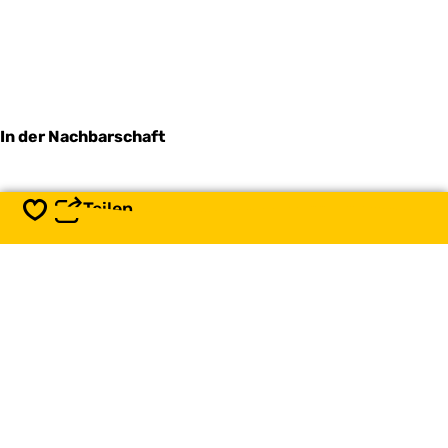
In der Nachbarschaft
Teilen
Speichern