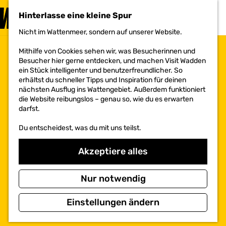
BESUCHEN
Hinterlasse eine kleine Spur
MENÜ
Nicht im Wattenmeer, sondern auf unserer Website.
G
e
Mithilfe von Cookies sehen wir, was Besucherinnen und
h
Besucher hier gerne entdecken, und machen Visit Wadden
e
ein Stück intelligenter und benutzerfreundlicher. So
n
erhältst du schneller Tipps und Inspiration für deinen
S
nächsten Ausflug ins Wattengebiet. Außerdem funktioniert
i
die Website reibungslos – genau so, wie du es erwarten
e
darfst.
z
u
Du entscheidest, was du mit uns teilst.
r
H
o
Akzeptiere alles
m
e
p
Nur notwendig
a
g
Einstellungen ändern
e