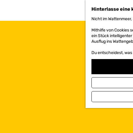
h
Hinterlasse eine 
e
n
Nicht im Wattenmeer, 
S
i
Mithilfe von Cookies
e
ein Stück intelligente
z
Ausflug ins Wattengebi
u
r
Du entscheidest, was d
H
o
m
e
p
a
g
e