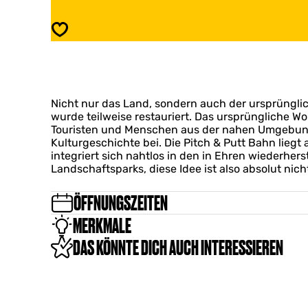
c
i
h
t
Speichern
&
c
P
h
u
&
t
P
t
u
H
Nicht nur das Land, sondern auch der ursprüng
t
u
wurde teilweise restauriert. Das ursprüngliche 
t
n
Touristen und Menschen aus der nahen Umgebung. 
H
i
Kulturgeschichte bei. Die Pitch & Putt Bahn liegt
u
n
integriert sich nahtlos in den in Ehren wiederher
n
g
Landschaftsparks, diese Idee ist also absolut nich
i
a
n
’
g
ÖFFNUNGSZEITEN
s
a
H
MERKMALE
’
e
s
DAS KÖNNTE DICH AUCH INTERESSIEREN
e
H
m
e
e
m