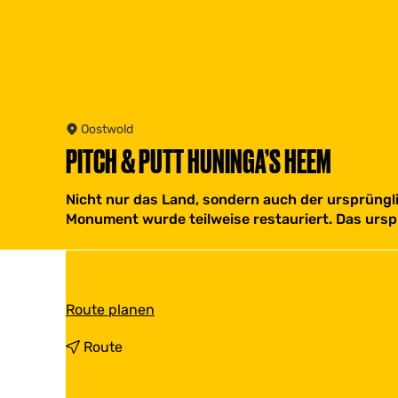
Oostwold
PITCH & PUTT HUNINGA’S HEEM
Nicht nur das Land, sondern auch der ursprün
Monument wurde teilweise restauriert. Das urs
b
Route planen
i
s
b
Route
P
i
i
s
t
P