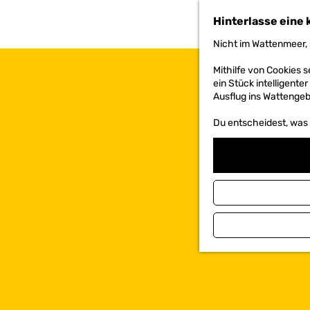
h
Hinterlasse eine 
e
n
Nicht im Wattenmeer, 
S
i
Mithilfe von Cookies
e
ein Stück intelligente
z
Ausflug ins Wattengebi
u
r
Du entscheidest, was d
H
o
m
e
p
a
g
e