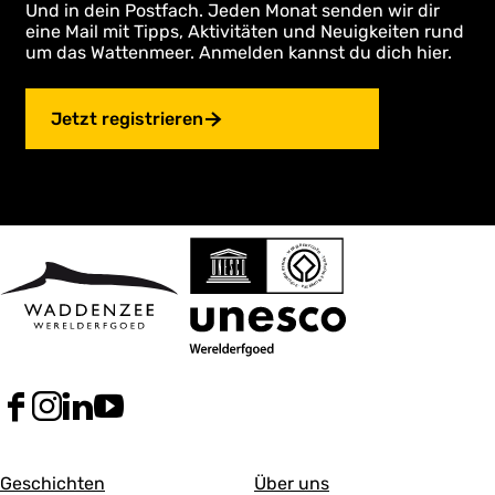
Und in dein Postfach. Jeden Monat senden wir dir
eine Mail mit Tipps, Aktivitäten und Neuigkeiten rund
um das Wattenmeer. Anmelden kannst du dich hier.
Jetzt registrieren
F
I
L
Y
a
n
i
o
c
s
n
u
A
A
e
t
k
T
Geschichten
Über uns