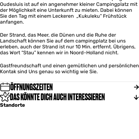
e
l
Oudesluis ist auf ein angenehmer kleiner Campingplatz mit
t
s
u
der Möglichkeit eine Unterkunft zu mieten. Dabei können
z
l
i
Sie den Tag mit einem Leckeren „Kukuleku“ Frühstück
O
u
s
anfangen.
u
i
d
s
e
Der Strand, das Meer, die Dünen und die Ruhe der
s
Landschaft können Sie auf dem campingplatz bei uns
l
erleben, auch der Strand ist nur 10 Min. ertfernt. Übrigens,
u
das Wort “Stau” kennen wir in Noord-Holland nicht.
i
s
Gastfreundschaft und einen gemütlichen und persönlichen
Kontak sind Uns genau so wichtig wie Sie.
ÖFFNUNGSZEITEN
DAS KÖNNTE DICH AUCH INTERESSIEREN
Standorte