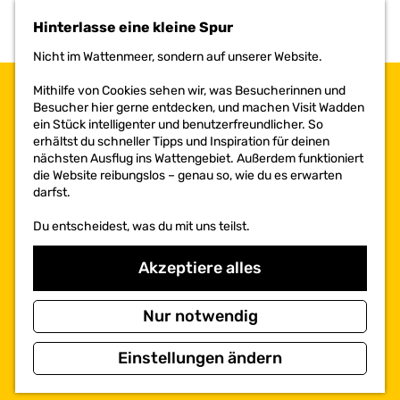
h
Hinterlasse eine kleine Spur
e
n
Nicht im Wattenmeer, sondern auf unserer Website.
S
i
Mithilfe von Cookies sehen wir, was Besucherinnen und
e
Besucher hier gerne entdecken, und machen Visit Wadden
z
ein Stück intelligenter und benutzerfreundlicher. So
u
erhältst du schneller Tipps und Inspiration für deinen
r
nächsten Ausflug ins Wattengebiet. Außerdem funktioniert
H
die Website reibungslos – genau so, wie du es erwarten
o
darfst.
m
e
Du entscheidest, was du mit uns teilst.
p
a
Akzeptiere alles
g
e
Nur notwendig
Einstellungen ändern