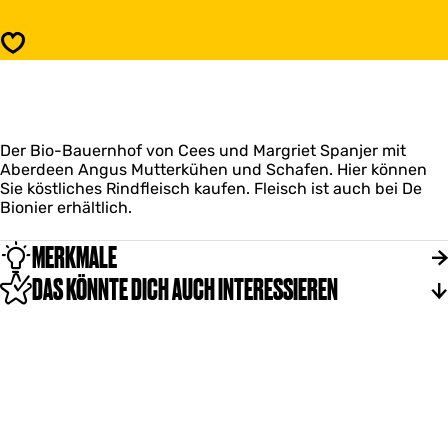
n
p
j
a
Speichern
e
n
r
j
F
e
a
r
r
F
m
Der Bio-Bauernhof von Cees und Margriet Spanjer mit
a
Aberdeen Angus Mutterkühen und Schafen. Hier können
r
Sie köstliches Rindfleisch kaufen. Fleisch ist auch bei De
m
Bionier erhältlich.
MERKMALE
DAS KÖNNTE DICH AUCH INTERESSIEREN