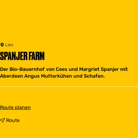
Lies
SPANJER FARM
Der Bio-Bauernhof von Cees und Margriet Spanjer mit
Aberdeen Angus Mutterkühen und Schafen.
b
Route planen
i
s
b
Route
S
i
p
s
a
S