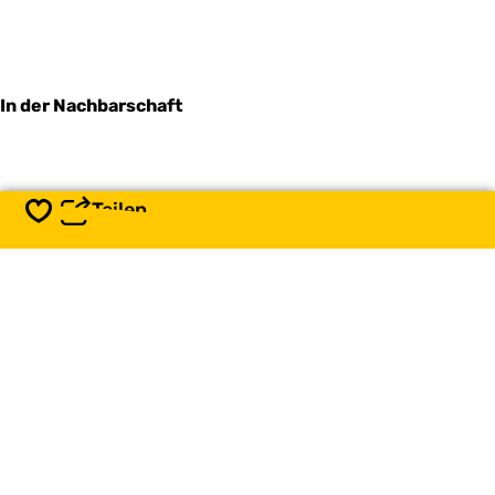
In der Nachbarschaft
Teilen
Speichern