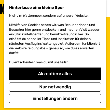
BESUCHEN
Hinterlasse eine kleine Spur
MENÜ
Nicht im Wattenmeer, sondern auf unserer Website.
G
e
Mithilfe von Cookies sehen wir, was Besucherinnen und
h
Besucher hier gerne entdecken, und machen Visit Wadden
e
ein Stück intelligenter und benutzerfreundlicher. So
n
erhältst du schneller Tipps und Inspiration für deinen
S
nächsten Ausflug ins Wattengebiet. Außerdem funktioniert
i
die Website reibungslos – genau so, wie du es erwarten
e
darfst.
z
u
Du entscheidest, was du mit uns teilst.
r
H
o
Akzeptiere alles
m
e
p
Nur notwendig
a
g
Einstellungen ändern
e