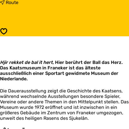
s
b
Route
K
i
a
s
a
K
t
a
s
a
Speichern
m
t
u
s
s
m
e
u
u
s
m
Hjir rekket de bal it hert,
e
Hier berührt der Ball das Herz.
Das Kaatsmuseum in Franeker ist das älteste
u
ausschließlich einer Sportart gewidmete Museum der
m
Niederlande.
Die Dauerausstellung zeigt die Geschichte des Kaatsens,
während wechselnde Ausstellungen besondere Spieler,
Vereine oder andere Themen in den Mittelpunkt stellen. Das
Museum wurde 1972 eröffnet und ist inzwischen in ein
größeres Gebäude im Zentrum von Franeker umgezogen,
unweit des heiligen Rasens des Sjukelân.