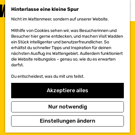
BESUCHEN
Hinterlasse eine kleine Spur
MENÜ
Nicht im Wattenmeer, sondern auf unserer Website.
G
e
Mithilfe von Cookies sehen wir, was Besucherinnen und
h
Besucher hier gerne entdecken, und machen Visit Wadden
e
ein Stück intelligenter und benutzerfreundlicher. So
n
erhältst du schneller Tipps und Inspiration für deinen
S
nächsten Ausflug ins Wattengebiet. Außerdem funktioniert
i
die Website reibungslos – genau so, wie du es erwarten
e
darfst.
z
u
Du entscheidest, was du mit uns teilst.
r
H
o
Akzeptiere alles
m
e
p
Nur notwendig
a
g
Einstellungen ändern
e