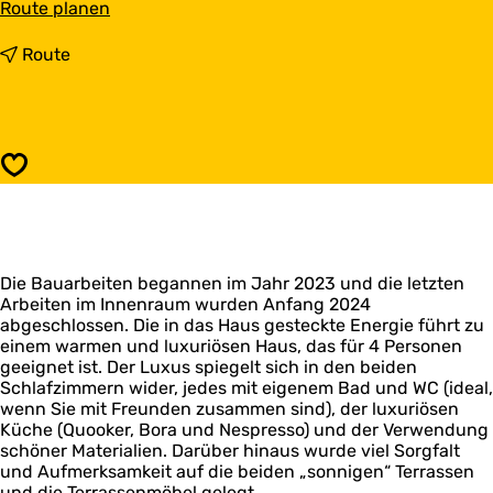
b
Route planen
i
s
b
Route
D
i
e
s
L
D
e
e
u
L
Speichern
k
e
e
u
k
e
Die Bauarbeiten begannen im Jahr 2023 und die letzten
Arbeiten im Innenraum wurden Anfang 2024
abgeschlossen. Die in das Haus gesteckte Energie führt zu
einem warmen und luxuriösen Haus, das für 4 Personen
geeignet ist. Der Luxus spiegelt sich in den beiden
Schlafzimmern wider, jedes mit eigenem Bad und WC (ideal,
wenn Sie mit Freunden zusammen sind), der luxuriösen
Küche (Quooker, Bora und Nespresso) und der Verwendung
schöner Materialien. Darüber hinaus wurde viel Sorgfalt
und Aufmerksamkeit auf die beiden „sonnigen“ Terrassen
und die Terrassenmöbel gelegt.