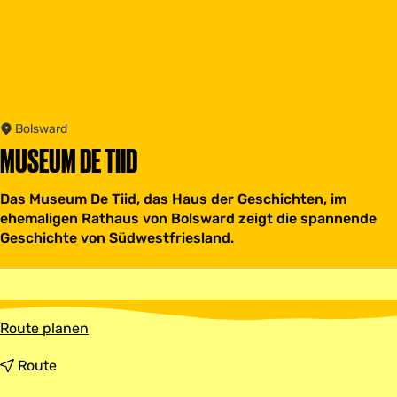
Bolsward
MUSEUM DE TIID
Das Museum De Tiid, das Haus der Geschichten, im
ehemaligen Rathaus von Bolsward zeigt die spannende
Geschichte von Südwestfriesland.
b
Route planen
i
s
b
Route
M
i
u