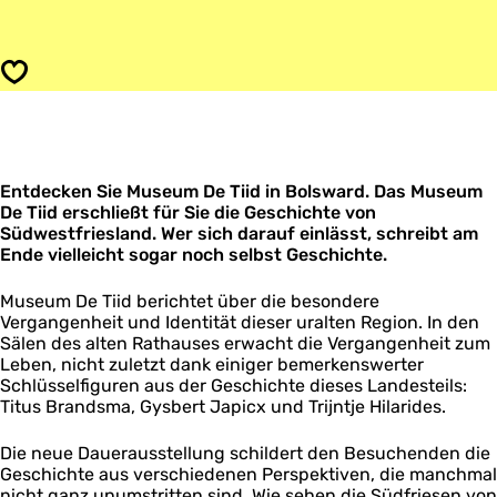
s
s
M
e
u
u
s
Speichern
m
e
D
u
e
m
T
D
i
e
i
Entdecken Sie Museum De Tiid in Bolsward. Das Museum
T
d
De Tiid erschließt für Sie die Geschichte von
i
Südwestfriesland. Wer sich darauf einlässt, schreibt am
i
Ende vielleicht sogar noch selbst Geschichte.
d
Museum De Tiid berichtet über die besondere
Vergangenheit und Identität dieser uralten Region. In den
Sälen des alten Rathauses erwacht die Vergangenheit zum
Leben, nicht zuletzt dank einiger bemerkenswerter
Schlüsselfiguren aus der Geschichte dieses Landesteils:
Titus Brandsma, Gysbert Japicx und Trijntje Hilarides.
Die neue Dauerausstellung schildert den Besuchenden die
Geschichte aus verschiedenen Perspektiven, die manchmal
nicht ganz unumstritten sind. Wie sehen die Südfriesen von