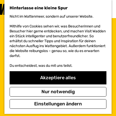
BESUCHEN
Hinterlasse eine kleine Spur
MENÜ
Nicht im Wattenmeer, sondern auf unserer Website.
G
e
Mithilfe von Cookies sehen wir, was Besucherinnen und
h
Besucher hier gerne entdecken, und machen Visit Wadden
e
ein Stück intelligenter und benutzerfreundlicher. So
n
erhältst du schneller Tipps und Inspiration für deinen
S
nächsten Ausflug ins Wattengebiet. Außerdem funktioniert
i
die Website reibungslos – genau so, wie du es erwarten
e
darfst.
z
u
Du entscheidest, was du mit uns teilst.
r
H
o
Akzeptiere alles
m
e
p
Nur notwendig
a
g
Einstellungen ändern
e