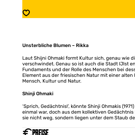
o
1
u
F
Speichern
n
o
t
u
a
n
i
t
n
a
s
Unsterbliche Blumen – Rikka
i
I
n
j
s
Laut Shijni Ohmaki formt Kultur sich, genau wie d
l
I
verschwindet. Genau so ist auch die Stadt IJlst e
s
j
Fundaments und der Rolle des Menschen bei dess
t
l
Element aus der friesischen Natur mit einer alte
s
Mensch, Kultur und Natur.
t
Shinji Ohmaki
‘Sprich, Gedächtnis!’, könnte Shinji Ohmakis (19
einmal war, doch aus dem kollektiven Gedächtnis
sie nicht weg, sondern liegen unter dem Staub de
PREISE