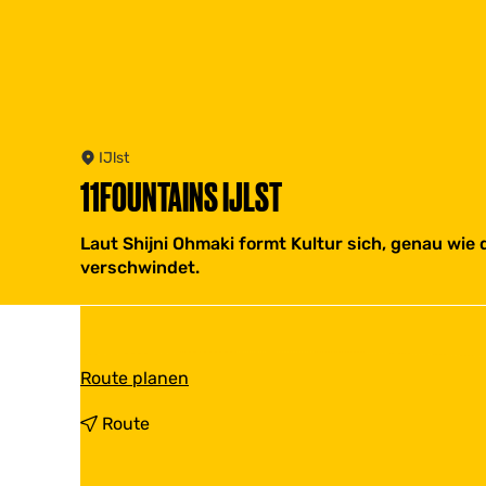
IJlst
11FOUNTAINS IJLST
Laut Shijni Ohmaki formt Kultur sich, genau wie 
verschwindet.
b
Route planen
i
s
b
Route
1
i
1
s
F
1