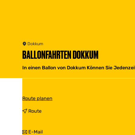
Dokkum
BALLONFAHRTEN DOKKUM
In einen Ballon von Dokkum Können Sie Jedenzei
b
Route planen
i
s
b
Route
B
i
a
s
l
B
b
E-Mail
l
a