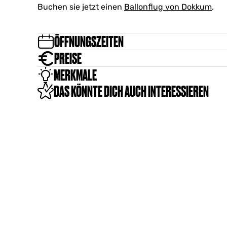
o
Buchen sie jetzt einen
Ballonflug von Dokkum
.
k
k
u
ÖFFNUNGSZEITEN
m
PREISE
MERKMALE
DAS KÖNNTE DICH AUCH INTERESSIEREN