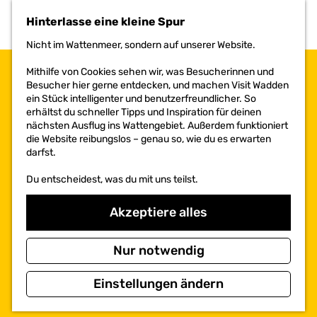
h
Hinterlasse eine kleine Spur
e
n
Nicht im Wattenmeer, sondern auf unserer Website.
S
i
Mithilfe von Cookies sehen wir, was Besucherinnen und
e
Besucher hier gerne entdecken, und machen Visit Wadden
z
ein Stück intelligenter und benutzerfreundlicher. So
u
erhältst du schneller Tipps und Inspiration für deinen
r
nächsten Ausflug ins Wattengebiet. Außerdem funktioniert
H
die Website reibungslos – genau so, wie du es erwarten
o
darfst.
m
e
Du entscheidest, was du mit uns teilst.
p
a
Akzeptiere alles
g
e
Nur notwendig
Einstellungen ändern