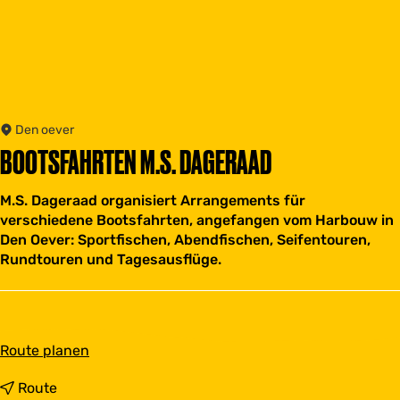
Den oever
BOOTSFAHRTEN M.S. DAGERAAD
M.S. Dageraad organisiert Arrangements für
verschiedene Bootsfahrten, angefangen vom Harbouw in
Den Oever: Sportfischen, Abendfischen, Seifentouren,
Rundtouren und Tagesausflüge.
b
Route planen
i
s
b
Route