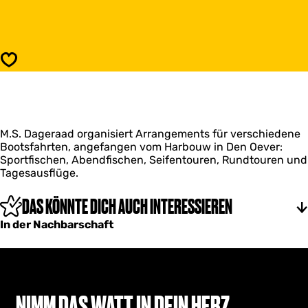
B
i
o
s
o
B
t
o
s
o
Speichern
f
t
a
s
h
f
r
a
t
h
e
M.S. Dageraad organisiert Arrangements für verschiedene
r
n
Bootsfahrten, angefangen vom Harbouw in Den Oever:
t
M
Sportfischen, Abendfischen, Seifentouren, Rundtouren und
e
.
Tagesausflüge.
n
S
M
.
.
DAS KÖNNTE DICH AUCH INTERESSIEREN
D
S
a
In der Nachbarschaft
.
g
D
e
a
r
g
a
e
a
r
NIMM DAS WATT IN DEIN HERZ
d
a