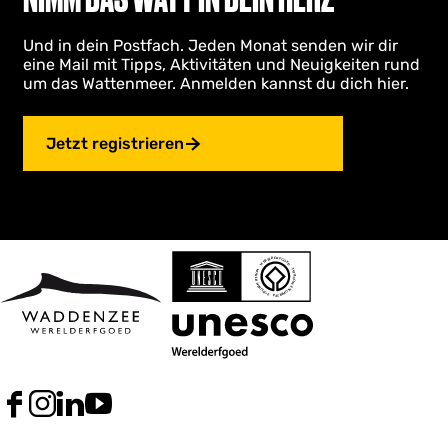
a
d
Und in dein Postfach. Jeden Monat senden wir dir
eine Mail mit Tipps, Aktivitäten und Neuigkeiten rund
um das Wattenmeer. Anmelden kannst du dich hier.
Jetzt registrieren
F
I
L
Y
a
n
i
o