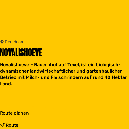
Den Hoorn
NOVALISHOEVE
Novalishoeve – Bauernhof auf Texel, ist ein biologisch-
dynamischer landwirtschaftlicher und gartenbaulicher
Betrieb mit Milch- und Fleischrindern auf rund 40 Hektar
Land.
b
Route planen
i
s
b
Route