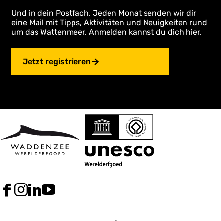
Und in dein Postfach. Jeden Monat senden wir dir
eine Mail mit Tipps, Aktivitäten und Neuigkeiten rund
um das Wattenmeer. Anmelden kannst du dich hier.
Jetzt registrieren
F
I
L
Y
a
n
i
o
c
s
n
u