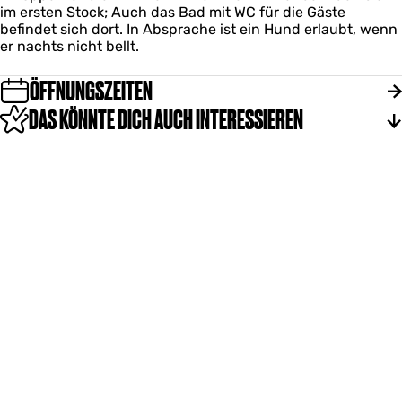
s
o
im ersten Stock; Auch das Bad mit WC für die Gäste
l
o
g
befindet sich dort. In Absprache ist ein Hund erlaubt, wenn
l
o
er nachts nicht bellt.
a
g
n
t
ÖFFNUNGSZEITEN
s
DAS KÖNNTE DICH AUCH INTERESSIEREN
o
o
g