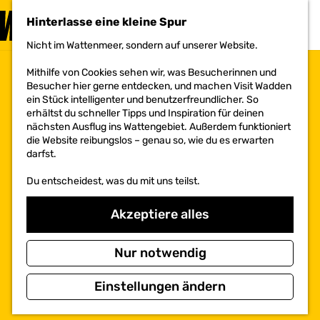
BESUCHEN
Hinterlasse eine kleine Spur
MENÜ
Nicht im Wattenmeer, sondern auf unserer Website.
G
e
Mithilfe von Cookies sehen wir, was Besucherinnen und
h
Besucher hier gerne entdecken, und machen Visit Wadden
e
ein Stück intelligenter und benutzerfreundlicher. So
n
erhältst du schneller Tipps und Inspiration für deinen
S
nächsten Ausflug ins Wattengebiet. Außerdem funktioniert
i
die Website reibungslos – genau so, wie du es erwarten
e
darfst.
z
u
Du entscheidest, was du mit uns teilst.
r
H
o
Akzeptiere alles
m
e
p
Nur notwendig
a
g
Einstellungen ändern
e