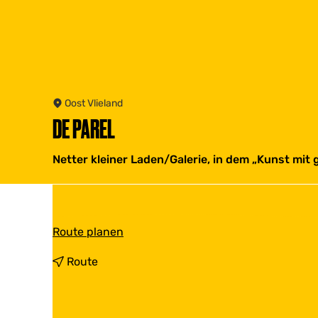
Oost Vlieland
DE PAREL
Netter kleiner Laden/Galerie, in dem „Kunst mit 
b
Route planen
i
s
b
Route
D
i
e
s
P
D
a
e