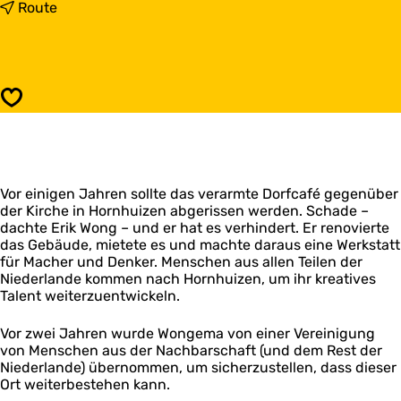
s
b
Route
W
i
o
s
n
W
g
o
e
n
Speichern
m
g
a
e
m
a
Vor einigen Jahren sollte das verarmte Dorfcafé gegenüber
der Kirche in Hornhuizen abgerissen werden. Schade –
dachte Erik Wong – und er hat es verhindert. Er renovierte
das Gebäude, mietete es und machte daraus eine Werkstatt
für Macher und Denker. Menschen aus allen Teilen der
Niederlande kommen nach Hornhuizen, um ihr kreatives
Talent weiterzuentwickeln.
Vor zwei Jahren wurde Wongema von einer Vereinigung
von Menschen aus der Nachbarschaft (und dem Rest der
Niederlande) übernommen, um sicherzustellen, dass dieser
Ort weiterbestehen kann.