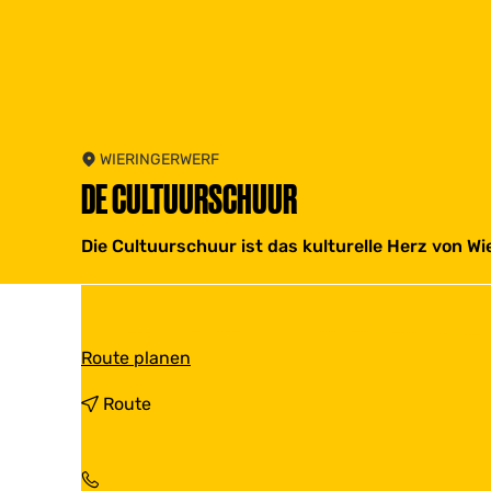
WIERINGERWERF
DE CULTUURSCHUUR
Die Cultuurschuur ist das kulturelle Herz von Wi
b
Route planen
i
s
b
Route
D
i
e
s
C
D
u
e