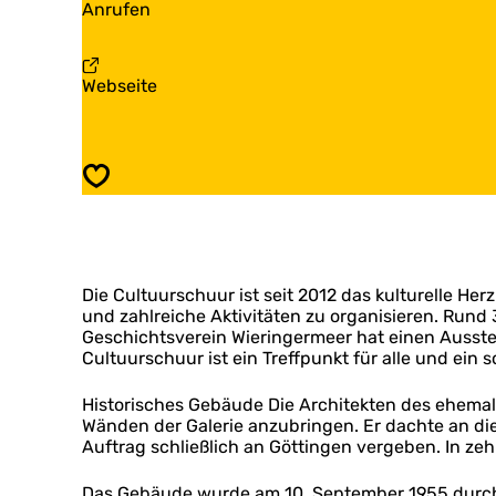
D
Anrufen
l
C
e
t
u
C
u
l
u
u
t
a
Webseite
l
r
u
b
t
s
u
D
u
c
r
e
u
h
s
C
r
u
Speichern
c
u
s
u
h
l
c
r
u
t
h
u
u
u
r
u
u
Die Cultuurschuur ist seit 2012 das kulturelle He
r
r
und zahlreiche Aktivitäten zu organisieren. Run
s
Geschichtsverein Wieringermeer hat einen Ausste
c
Cultuurschuur ist ein Treffpunkt für alle und ein
h
u
u
Historisches Gebäude Die Architekten des ehemali
r
Wänden der Galerie anzubringen. Er dachte an di
Auftrag schließlich an Göttingen vergeben. In zeh
Das Gebäude wurde am 10. September 1955 durch d