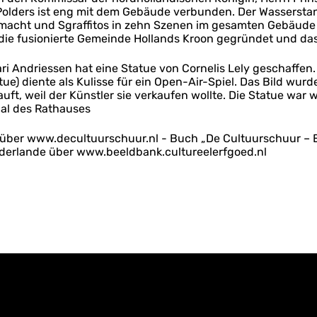
s Polders ist eng mit dem Gebäude verbunden. Der Wasser
macht und Sgraffitos in zehn Szenen im gesamten Gebäude 
ie fusionierte Gemeinde Hollands Kroon gegründet und das 
ri Andriessen hat eine Statue von Cornelis Lely geschaffen.
ue) diente als Kulisse für ein Open-Air-Spiel. Das Bild wur
ft, weil der Künstler sie verkaufen wollte. Die Statue war 
aal des Rathauses
 über www.decultuurschuur.nl - Buch „De Cultuurschuur – E
ederlande über www.beeldbank.cultureelerfgoed.nl