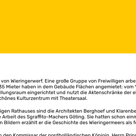
rz von Wieringerwerf. Eine große Gruppe von Freiwilligen arb
d 35 Mieter haben in dem Gebäude Flächen angemietet: vom Y
llungsraum eingerichtet und nutzt die Aktenschränke der e
 schönes Kulturzentrum mit Theatersaal.
gen Rathauses sind die Architekten Berghoef und Klarenbee
e Arbeit des Sgraffito-Machers Göting. Sie hatten schon e
n Bildern erzählt er die Geschichte des Wieringermeers als 
en Kommissar der nordholländischen Königin, Herrn Prinsen