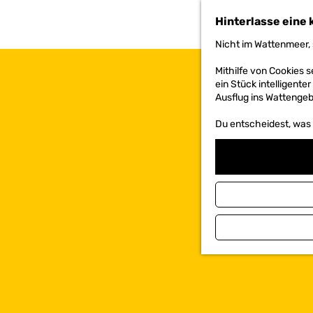
h
Hinterlasse eine 
e
n
Nicht im Wattenmeer, 
S
i
Mithilfe von Cookies
e
ein Stück intelligente
z
Ausflug ins Wattengebi
u
r
Du entscheidest, was d
H
o
m
e
p
a
g
e