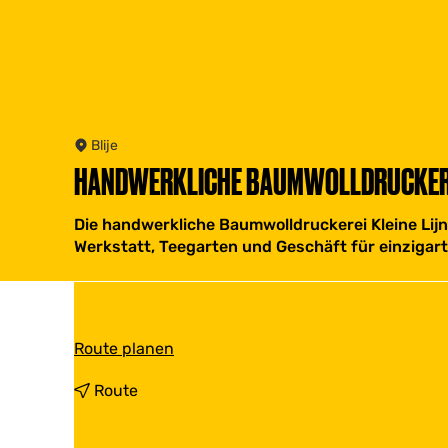
Blije
HANDWERKLICHE BAUMWOLLDRUCKEREI
Die handwerkliche Baumwolldruckerei Kleine Lijn 
Werkstatt, Teegarten und Geschäft für einzigar
b
Route planen
i
s
b
Route
H
i
a
s
n
H