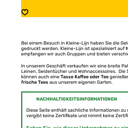
d
a
w
n
Speichern
e
d
r
w
k
e
l
r
i
k
c
Bei einem Besuch in Kleine-Lijn haben Sie die Gel
l
h
gedruckt werden. Kleine-Lijn ist spezialisiert auf
i
e
empfangen wir auch Gruppen und bieten versch
c
B
h
a
e
In unserem Geschäft verkaufen wir eine breite Pal
u
B
Leinen, Seidentücher und Wohnaccessoires. Die St
m
a
können auch eine
Tasse Kaffee oder Tee
genießen
w
u
frische Tees
aus unserem eigenen Garten.
o
m
l
w
l
o
NACHHALTIGKEITSINFORMATIONEN
d
l
r
l
Diese Seite enthält sachliche Informationen 
u
d
vergibt keine Zertifikate und nimmt keine Zertif
c
r
k
u