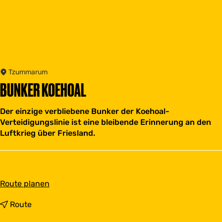
Tzummarum
BUNKER KOEHOAL
Der einzige verbliebene Bunker der Koehoal-
Verteidigungslinie ist eine bleibende Erinnerung an den
Luftkrieg über Friesland.
b
Route planen
i
s
b
Route
B
i
u