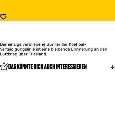
s
n
B
k
u
e
n
Speichern
r
k
K
e
o
r
e
K
h
o
o
Der einzige verbliebene Bunker der Koehoal-
e
a
Verteidigungslinie ist eine bleibende Erinnerung an den
h
l
Luftkrieg über Friesland.
o
a
l
DAS KÖNNTE DICH AUCH INTERESSIEREN