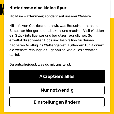
BESUCHEN
Hinterlasse eine kleine Spur
MENÜ
Nicht im Wattenmeer, sondern auf unserer Website.
G
e
Mithilfe von Cookies sehen wir, was Besucherinnen und
h
Besucher hier gerne entdecken, und machen Visit Wadden
e
ein Stück intelligenter und benutzerfreundlicher. So
n
erhältst du schneller Tipps und Inspiration für deinen
S
nächsten Ausflug ins Wattengebiet. Außerdem funktioniert
i
die Website reibungslos – genau so, wie du es erwarten
e
darfst.
z
u
Du entscheidest, was du mit uns teilst.
r
H
o
Akzeptiere alles
m
e
p
Nur notwendig
a
g
Einstellungen ändern
e