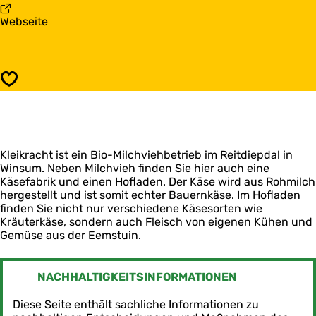
i
l
a
Webseite
k
e
b
r
i
K
a
k
l
c
r
e
h
a
Speichern
i
t
c
k
h
r
t
a
c
Kleikracht ist ein Bio-Milchviehbetrieb im Reitdiepdal in
h
Winsum. Neben Milchvieh finden Sie hier auch eine
t
Käsefabrik und einen Hofladen. Der Käse wird aus Rohmilch
hergestellt und ist somit echter Bauernkäse. Im Hofladen
finden Sie nicht nur verschiedene Käsesorten wie
Kräuterkäse, sondern auch Fleisch von eigenen Kühen und
Gemüse aus der Eemstuin.
NACHHALTIGKEITSINFORMATIONEN
Diese Seite enthält sachliche Informationen zu