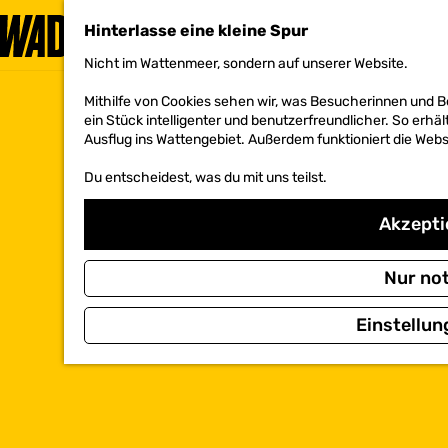
Hinterlasse eine kleine Spur
Nicht im Wattenmeer, sondern auf unserer Website.
G
e
Mithilfe von Cookies sehen wir, was Besucherinnen und 
h
ein Stück intelligenter und benutzerfreundlicher. So erhäl
e
Ausflug ins Wattengebiet. Außerdem funktioniert die Websi
n
S
Du entscheidest, was du mit uns teilst.
i
e
z
Akzeptie
u
r
H
Nur no
o
m
Einstellun
e
p
a
g
e