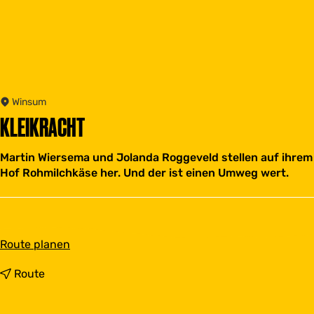
Winsum
KLEIKRACHT
Martin Wiersema und Jolanda Roggeveld stellen auf ihrem
Hof Rohmilchkäse her. Und der ist einen Umweg wert.
b
Route planen
i
s
b
Route
K
i
l
s
e
K