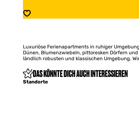
d
a
g
n
Speichern
u
d
t
g
A
u
n
t
n
A
a
Luxuriöse Ferienapartments in ruhiger Umgebung.
n
'
Dünen, Blumenzwiebeln, pittoresken Dörfern und 
n
s
ländlich robusten und klassischen Umgebung. Wir
a
P
'
a
s
DAS KÖNNTE DICH AUCH INTERESSIEREN
r
P
c
Standorte
a
k
r
c
k