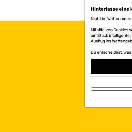
h
Hinterlasse eine 
e
n
Nicht im Wattenmeer, 
S
i
Mithilfe von Cookies
e
ein Stück intelligente
z
Ausflug ins Wattengebi
u
r
Du entscheidest, was d
H
o
m
e
p
a
g
e