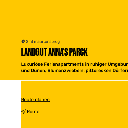
Sint maartensbrug
LANDGUT ANNA'S PARCK
Luxuriöse Ferienapartments in ruhiger Umgebung
und Dünen, Blumenzwiebeln, pittoresken Dörfer
b
Route planen
i
s
b
Route
L
i
a
s
n
L