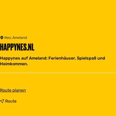
Nes, Ameland
HAPPYNES.NL
Happynes auf Ameland: Ferienhäuser, Spielspaß und
Heimkommen.
b
Route planen
i
s
b
Route
H
i
a
s
p
H