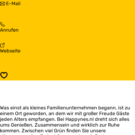
b
E-Mail
p
a
i
y
p
s
n
p
H
e
y
a
s
n
H
Anrufen
p
.
e
a
p
n
s
p
y
l
.
p
n
a
Webseite
n
y
e
b
l
n
s
H
e
.
a
s
n
p
.
Speichern
l
p
n
y
l
n
e
s
Was einst als kleines Familienunternehmen begann, ist zu
.
einem Ort geworden, an dem wir mit großer Freude Gäste
n
jeden Alters empfangen. Bei Happynes.nl dreht sich alles
l
ums Genießen, Zusammensein und wirklich zur Ruhe
kommen. Zwischen viel Grün finden Sie unsere