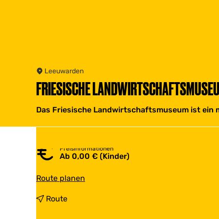
Leeuwarden
FRIESISCHE LANDWIRTSCHAFTSMUSE
Das Friesische Landwirtschaftsmuseum ist ein 
Preisinformationen
Ab 0,00 € (Kinder)
b
Route planen
i
s
b
Route
F
i
r
s