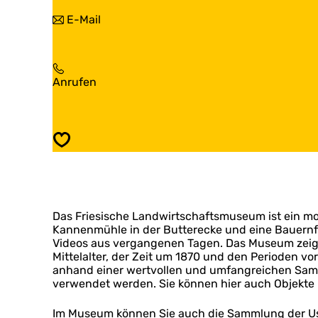
i
F
b
E-Mail
e
r
i
s
i
s
i
e
F
s
s
r
c
i
F
Anrufen
i
h
s
r
e
e
c
i
s
L
h
e
i
a
e
s
s
n
Speichern
L
i
c
d
a
s
h
w
n
c
e
i
d
h
L
r
w
e
a
t
i
Das Friesische Landwirtschaftsmuseum ist ein mo
L
n
s
r
Kannenmühle in der Butterecke und eine Bauernfa
a
d
c
t
Videos aus vergangenen Tagen. Das Museum zeig
n
w
h
s
Mittelalter, der Zeit um 1870 und den Perioden v
d
i
a
c
anhand einer wertvollen und umfangreichen Samm
w
r
f
h
verwendet werden. Sie können hier auch Objekte 
i
t
t
a
r
s
s
f
t
Im Museum können Sie auch die Sammlung der Us 
c
m