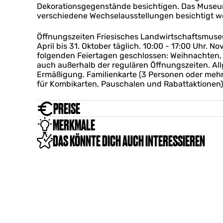
t
s
Dekorationsgegenstände besichtigen. Das Museu
h
u
s
c
verschiedene Wechselausstellungen besichtigt w
a
s
m
h
f
e
u
a
t
Öffnungszeiten Friesisches Landwirtschaftsmuse
u
s
f
s
April bis 31. Oktober täglich. 10:00 - 17:00 Uhr.
m
e
t
m
folgenden Feiertagen geschlossen: Weihnachten, 
u
s
u
auch außerhalb der regulären Öffnungszeiten. All
m
m
s
Ermäßigung. Familienkarte (3 Personen oder mehr
u
e
für Kombikarten, Pauschalen und Rabattaktionen)
s
u
e
m
PREISE
u
m
MERKMALE
DAS KÖNNTE DICH AUCH INTERESSIEREN