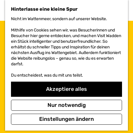
h
Hinterlasse eine kleine Spur
e
n
Nicht im Wattenmeer, sondern auf unserer Website.
S
i
Mithilfe von Cookies sehen wir, was Besucherinnen und
e
Besucher hier gerne entdecken, und machen Visit Wadden
z
ein Stück intelligenter und benutzerfreundlicher. So
u
erhältst du schneller Tipps und Inspiration für deinen
r
nächsten Ausflug ins Wattengebiet. Außerdem funktioniert
H
die Website reibungslos – genau so, wie du es erwarten
o
darfst.
m
e
Du entscheidest, was du mit uns teilst.
p
a
Akzeptiere alles
g
e
Nur notwendig
Einstellungen ändern