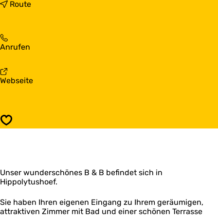
s
b
Route
'
i
t
s
K
'
a
t
'
Anrufen
u
K
t
w
a
K
e
u
a
n
w
a
Webseite
u
n
e
b
w
e
n
'
e
s
n
t
n
t
e
K
n
Speichern
s
a
e
t
u
s
w
t
e
n
Unser wunderschönes B & B befindet sich in
n
Hippolytushoef.
e
s
t
Sie haben Ihren eigenen Eingang zu Ihrem geräumigen,
attraktiven Zimmer mit Bad und einer schönen Terrasse