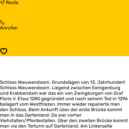
s
b
Route
N
i
i
s
e
N
u
i
N
Anrufen
w
e
i
e
u
e
n
w
u
d
e
w
o
n
Speichern
e
o
d
n
r
o
d
n
o
o
r
o
n
Schloss Nieuwendoorn. Grundslägen von 13. Jahrhundert
r
Schloss Nieuwendoorn. Liegend zwischen Eenigenburg
n
und Krabbendam war das ein von Zwingburgen von Graf
Floris V. Etwa 1280 gegründet und nach seinem Tod in 1296
belagert vom Westfriezen. Immer wieder reparierte man
den Schloss. Beim Ankunft über der erste Brücke kommt
man in das Gartenland. Da war vorher
Viehstallen/Pferdestallen. Über den zweiten Brücke kommt
man via den Torturm auf Gartenland. Am Linkerseite