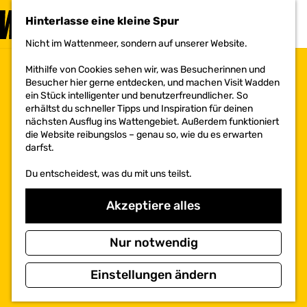
BESUCHEN
Hinterlasse eine kleine Spur
MENÜ
Nicht im Wattenmeer, sondern auf unserer Website.
G
e
Mithilfe von Cookies sehen wir, was Besucherinnen und
h
Besucher hier gerne entdecken, und machen Visit Wadden
e
ein Stück intelligenter und benutzerfreundlicher. So
n
erhältst du schneller Tipps und Inspiration für deinen
S
nächsten Ausflug ins Wattengebiet. Außerdem funktioniert
i
die Website reibungslos – genau so, wie du es erwarten
e
darfst.
z
u
Du entscheidest, was du mit uns teilst.
r
H
o
Akzeptiere alles
m
e
p
Nur notwendig
a
g
Einstellungen ändern
e