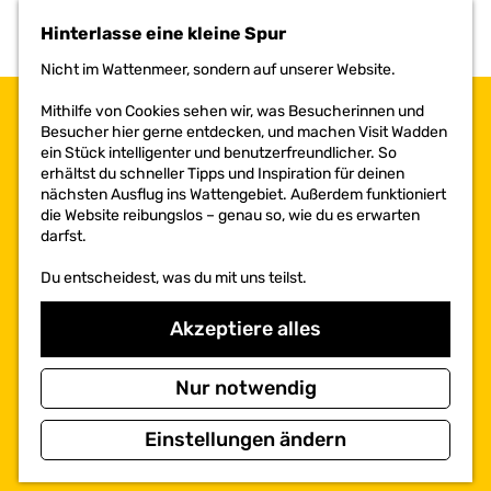
h
Hinterlasse eine kleine Spur
e
n
Nicht im Wattenmeer, sondern auf unserer Website.
S
i
Mithilfe von Cookies sehen wir, was Besucherinnen und
e
Besucher hier gerne entdecken, und machen Visit Wadden
z
ein Stück intelligenter und benutzerfreundlicher. So
u
erhältst du schneller Tipps und Inspiration für deinen
r
nächsten Ausflug ins Wattengebiet. Außerdem funktioniert
H
die Website reibungslos – genau so, wie du es erwarten
o
darfst.
m
e
Du entscheidest, was du mit uns teilst.
p
a
Akzeptiere alles
g
e
Nur notwendig
Einstellungen ändern