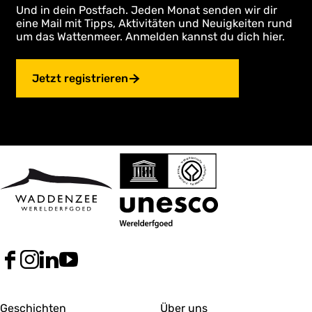
Und in dein Postfach. Jeden Monat senden wir dir
eine Mail mit Tipps, Aktivitäten und Neuigkeiten rund
um das Wattenmeer. Anmelden kannst du dich hier.
Jetzt registrieren
F
I
L
Y
a
n
i
o
c
s
n
u
A
A
e
t
k
T
Geschichten
Über uns