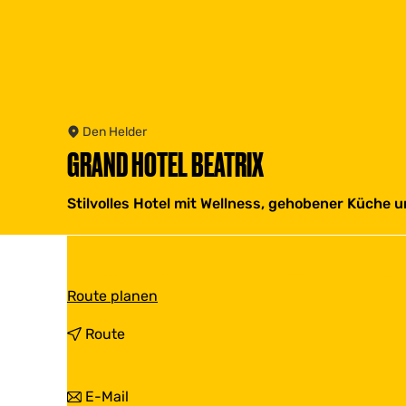
Den Helder
GRAND HOTEL BEATRIX
Stilvolles Hotel mit Wellness, gehobener Küche 
b
Route planen
i
s
b
Route
G
i
r
s
a
G
b
E-Mail
n
r