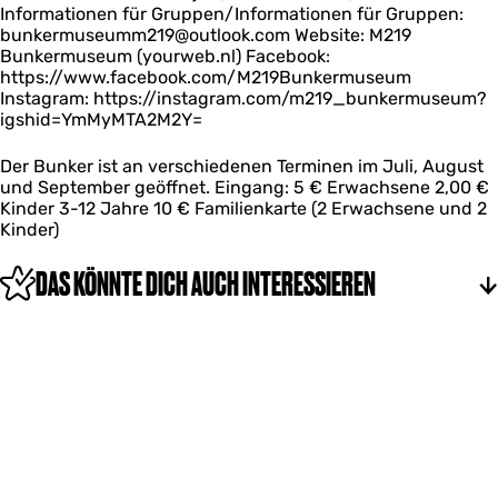
e
m
Informationen für Gruppen/Informationen für Gruppen:
e
u
bunkermuseumm219@outlook.com Website: M219
r
m
Bunkermuseum (yourweb.nl) Facebook:
m
https://www.facebook.com/M219Bunkermuseum
u
Instagram: https://instagram.com/m219_bunkermuseum?
s
igshid=YmMyMTA2M2Y=
e
u
m
Der Bunker ist an verschiedenen Terminen im Juli, August
und September geöffnet. Eingang: 5 € Erwachsene 2,00 €
Kinder 3-12 Jahre 10 € Familienkarte (2 Erwachsene und 2
Kinder)
DAS KÖNNTE DICH AUCH INTERESSIEREN