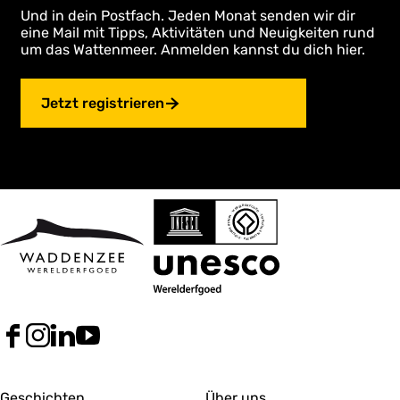
Und in dein Postfach. Jeden Monat senden wir dir
eine Mail mit Tipps, Aktivitäten und Neuigkeiten rund
um das Wattenmeer. Anmelden kannst du dich hier.
Jetzt registrieren
F
I
L
Y
a
n
i
o
c
s
n
u
e
t
k
T
Geschichten
Über uns