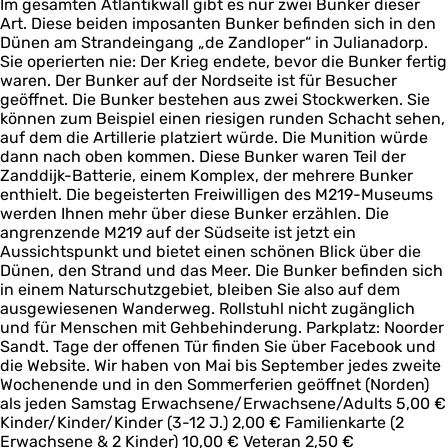
n
Im gesamten Atlantikwall gibt es nur zwei Bunker dieser
i
Z
t
r
d
Art. Diese beiden imposanten Bunker befinden sich in den
e
a
e
i
d
Dünen am Strandeingang „de Zandloper“ in Julianadorp.
l
n
r
j
i
Sie operierten nie: Der Krieg endete, bevor die Bunker fertig
b
d
i
Z
j
waren. Der Bunker auf der Nordseite ist für Besucher
a
d
j
a
k
geöffnet. Die Bunker bestehen aus zwei Stockwerken. Sie
t
i
Z
n
-
können zum Beispiel einen riesigen runden Schacht sehen,
t
j
a
d
B
auf dem die Artillerie platziert würde. Die Munition würde
e
k
n
d
u
dann nach oben kommen. Diese Bunker waren Teil der
r
-
d
i
n
Zanddijk-Batterie, einem Komplex, der mehrere Bunker
i
B
d
j
k
enthielt. Die begeisterten Freiwilligen des M219-Museums
j
u
i
k
e
werden Ihnen mehr über diese Bunker erzählen. Die
Z
n
j
-
r
angrenzende M219 auf der Südseite ist jetzt ein
a
k
k
B
m
Aussichtspunkt und bietet einen schönen Blick über die
n
e
-
u
u
Dünen, den Strand und das Meer. Die Bunker befinden sich
d
r
B
n
s
in einem Naturschutzgebiet, bleiben Sie also auf dem
d
m
u
k
e
ausgewiesenen Wanderweg. Rollstuhl nicht zugänglich
i
u
n
e
u
und für Menschen mit Gehbehinderung. Parkplatz: Noorder
j
s
k
r
m
Sandt. Tage der offenen Tür finden Sie über Facebook und
k
e
e
m
die Website. Wir haben von Mai bis September jedes zweite
-
u
r
u
Wochenende und in den Sommerferien geöffnet (Norden)
B
m
m
s
als jeden Samstag Erwachsene/Erwachsene/Adults 5,00 €
u
u
e
Kinder/Kinder/Kinder (3-12 J.) 2,00 € Familienkarte (2
n
s
u
Erwachsene & 2 Kinder) 10,00 € Veteran 2,50 €
k