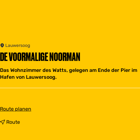
Lauwersoog
DE VOORMALIGE NOORMAN
Das Wohnzimmer des Watts, gelegen am Ende der Pier im
Hafen von Lauwersoog.
b
Route planen
i
s
b
Route
D
i
e
s
V
D