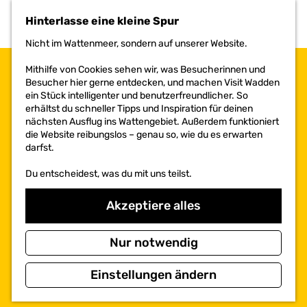
h
Hinterlasse eine kleine Spur
e
n
Nicht im Wattenmeer, sondern auf unserer Website.
S
i
Mithilfe von Cookies sehen wir, was Besucherinnen und
e
Besucher hier gerne entdecken, und machen Visit Wadden
z
ein Stück intelligenter und benutzerfreundlicher. So
u
erhältst du schneller Tipps und Inspiration für deinen
r
nächsten Ausflug ins Wattengebiet. Außerdem funktioniert
H
die Website reibungslos – genau so, wie du es erwarten
o
darfst.
m
e
Du entscheidest, was du mit uns teilst.
p
a
Akzeptiere alles
g
e
Nur notwendig
Einstellungen ändern