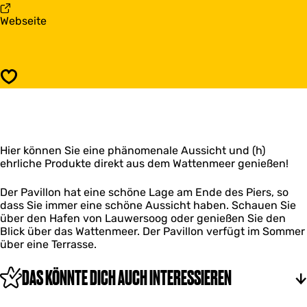
o
e
a
Webseite
o
V
b
r
o
D
m
o
e
a
r
V
l
m
Speichern
o
i
a
o
g
l
r
e
i
m
N
g
a
o
e
Hier können Sie eine phänomenale Aussicht und (h)
l
o
N
ehrliche Produkte direkt aus dem Wattenmeer genießen!
i
r
o
g
m
o
e
a
Der Pavillon hat eine schöne Lage am Ende des Piers, so
r
N
n
dass Sie immer eine schöne Aussicht haben. Schauen Sie
m
o
über den Hafen von Lauwersoog oder genießen Sie den
a
o
Blick über das Wattenmeer. Der Pavillon verfügt im Sommer
n
r
über eine Terrasse.
m
a
DAS KÖNNTE DICH AUCH INTERESSIEREN
n