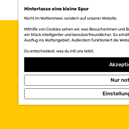
h
Hinterlasse eine kleine Spur
e
n
Nicht im Wattenmeer, sondern auf unserer Website.
S
i
Mithilfe von Cookies sehen wir, was Besucherinnen und 
e
ein Stück intelligenter und benutzerfreundlicher. So erhäl
z
Ausflug ins Wattengebiet. Außerdem funktioniert die Websi
u
r
Du entscheidest, was du mit uns teilst.
H
o
Akzeptie
m
e
p
Nur no
a
g
e
Einstellun