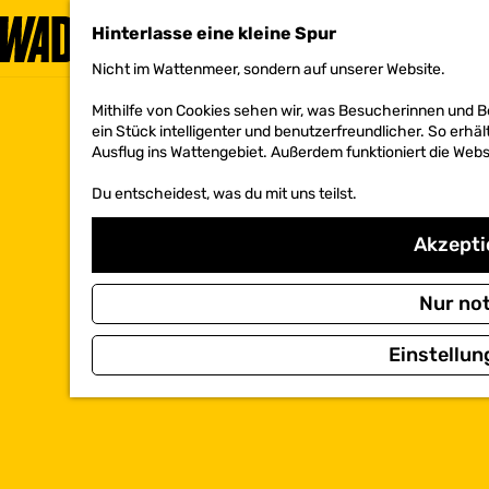
Hinterlasse eine kleine Spur
Nicht im Wattenmeer, sondern auf unserer Website.
G
e
Mithilfe von Cookies sehen wir, was Besucherinnen und 
h
ein Stück intelligenter und benutzerfreundlicher. So erhäl
e
Ausflug ins Wattengebiet. Außerdem funktioniert die Websi
n
S
Du entscheidest, was du mit uns teilst.
i
e
z
Akzeptie
u
r
H
Nur no
o
m
Einstellun
e
p
a
g
e