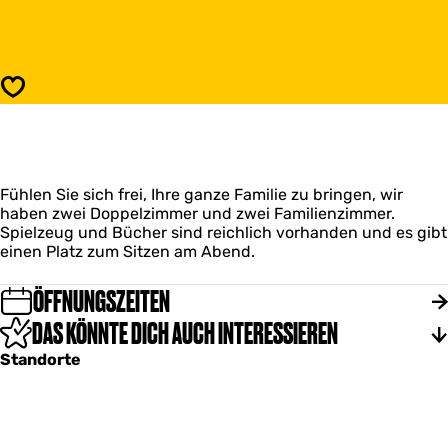
B
i
&
s
B
B
D
&
e
B
Speichern
G
D
e
e
h
G
e
e
i
h
m
Fühlen Sie sich frei, Ihre ganze Familie zu bringen, wir
e
e
haben zwei Doppelzimmer und zwei Familienzimmer.
i
T
Spielzeug und Bücher sind reichlich vorhanden und es gibt
m
u
einen Platz zum Sitzen am Abend.
e
i
T
n
u
ÖFFNUNGSZEITEN
i
DAS KÖNNTE DICH AUCH INTERESSIEREN
n
Standorte