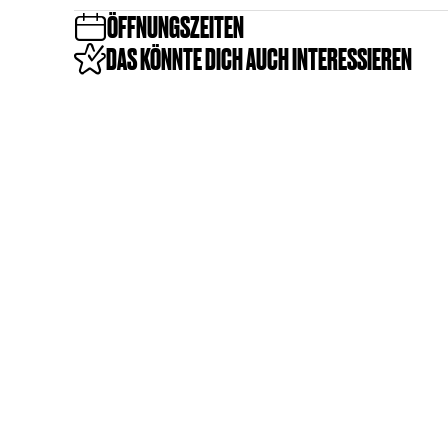
a
r
ÖFFNUNGSZEITEN
a
r
DAS KÖNNTE DICH AUCH INTERESSIEREN