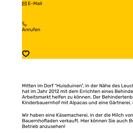
b
E-Mail
g
o
i
b
r
s
o
g
Z
e
b
o
r
o
Z
Anrufen
r
d
e
o
g
e
r
r
b
r
d
g
o
i
e
b
e
j
Speichern
r
o
r
T
i
e
d
e
j
r
e
s
T
d
r
s
e
e
i
e
s
Mitten im Dorf “Huisduinen”, in der Nähe des Leuc
r
j
l
s
hat im Jahr 2012 mit dem Errichten eines Behin
i
T
a
e
Arbeitsmarkt helfen zu können. Der Behindertenbau
j
e
a
l
Kinderbauernhof mit Alpacas und eine Gärtnerei, 
T
s
r
a
e
s
a
s
Wir haben eine Käsemacherei, in der die Milch vo
e
r
s
Bauernhofladen verkauft. Hier können Sie auch Bu
l
e
Betrieb anzusehen!
a
l
a