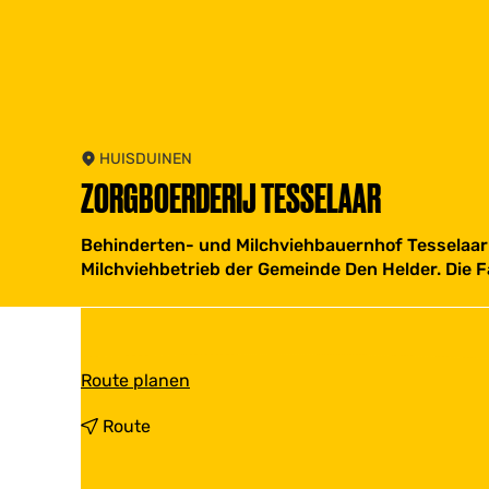
HUISDUINEN
ZORGBOERDERIJ TESSELAAR
Behinderten- und Milchviehbauernhof Tesselaar 
Milchviehbetrieb der Gemeinde Den Helder. Die F
b
Route planen
i
s
b
Route
Z
i
o
s
r
Z