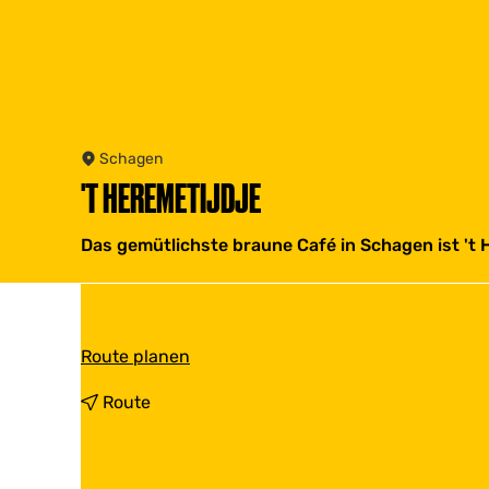
Schagen
'T HEREMETIJDJE
Das gemütlichste braune Café in Schagen ist 't H
b
Route planen
i
s
b
Route
'
i
t
s
H
'
e
t