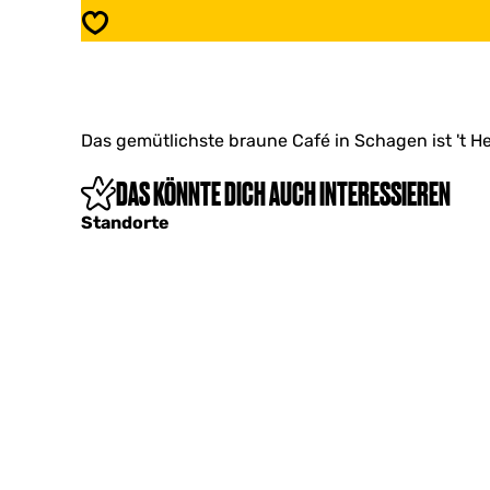
r
H
Speichern
e
e
m
r
e
e
t
m
i
e
j
Das gemütlichste braune Café in Schagen ist 't He
t
d
i
j
j
DAS KÖNNTE DICH AUCH INTERESSIEREN
e
d
Standorte
j
e