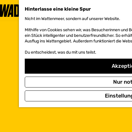
Hinterlasse eine kleine Spur
Nicht im Wattenmeer, sondern auf unserer Website.
G
e
Mithilfe von Cookies sehen wir, was Besucherinnen und 
h
ein Stück intelligenter und benutzerfreundlicher. So erhäl
e
Ausflug ins Wattengebiet. Außerdem funktioniert die Websi
n
S
Du entscheidest, was du mit uns teilst.
i
e
z
Akzeptie
u
r
H
Nur no
o
m
Einstellun
e
p
a
g
e