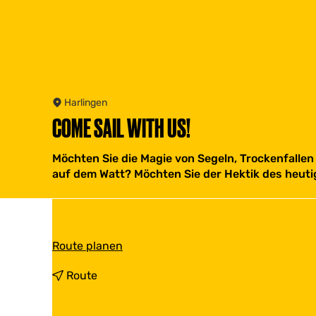
Harlingen
COME SAIL WITH US!
Möchten Sie die Magie von Segeln, Trockenfalle
auf dem Watt? Möchten Sie der Hektik des heutige
b
Route planen
i
s
b
Route
C
i
o
s
m
C