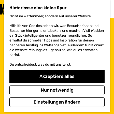
BESUCHEN
Hinterlasse eine kleine Spur
MENÜ
Nicht im Wattenmeer, sondern auf unserer Website.
G
e
Mithilfe von Cookies sehen wir, was Besucherinnen und
h
Besucher hier gerne entdecken, und machen Visit Wadden
e
ein Stück intelligenter und benutzerfreundlicher. So
n
erhältst du schneller Tipps und Inspiration für deinen
S
nächsten Ausflug ins Wattengebiet. Außerdem funktioniert
i
die Website reibungslos – genau so, wie du es erwarten
e
darfst.
z
u
Du entscheidest, was du mit uns teilst.
r
H
o
Akzeptiere alles
m
e
p
Nur notwendig
a
g
Einstellungen ändern
e