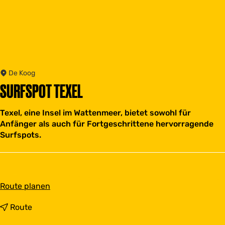
De Koog
SURFSPOT TEXEL
Texel, eine Insel im Wattenmeer, bietet sowohl für
Anfänger als auch für Fortgeschrittene hervorragende
Surfspots.
b
Route planen
i
s
b
Route
S
i
u