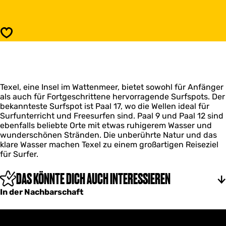
s
r
S
f
u
s
r
Speichern
p
f
o
s
t
p
T
o
e
t
x
Texel, eine Insel im Wattenmeer, bietet sowohl für Anfänger
T
e
als auch für Fortgeschrittene hervorragende Surfspots. Der
e
l
bekannteste Surfspot ist Paal 17, wo die Wellen ideal für
x
Surfunterricht und Freesurfen sind. Paal 9 und Paal 12 sind
e
ebenfalls beliebte Orte mit etwas ruhigerem Wasser und
l
wunderschönen Stränden. Die unberührte Natur und das
klare Wasser machen Texel zu einem großartigen Reiseziel
für Surfer.
DAS KÖNNTE DICH AUCH INTERESSIEREN
In der Nachbarschaft