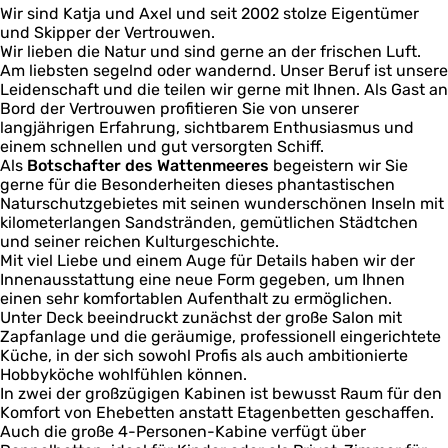
l
n
Wir sind Katja und Axel und seit 2002 stolze Eigentümer
e
i
g
und Skipper der Vertrouwen.
n
n
e
Wir lieben die Natur und sind gerne an der frischen Luft.
H
g
n
Am liebsten segelnd oder wandernd. Unser Beruf ist unsere
a
e
Leidenschaft und die teilen wir gerne mit Ihnen. Als Gast an
r
n
Bord der Vertrouwen profitieren Sie von unserer
l
langjährigen Erfahrung, sichtbarem Enthusiasmus und
i
einem schnellen und gut versorgten Schiff.
n
Als
Botschafter des Wattenmeeres
g
begeistern wir Sie
gerne für die Besonderheiten dieses phantastischen
e
Naturschutzgebietes mit seinen wunderschönen Inseln mit
n
kilometerlangen Sandstränden, gemütlichen Städtchen
und seiner reichen Kulturgeschichte.
Mit viel Liebe und einem Auge für Details haben wir der
Innenausstattung eine neue Form gegeben, um Ihnen
einen sehr komfortablen Aufenthalt zu ermöglichen.
Unter Deck beeindruckt zunächst der große Salon mit
Zapfanlage und die geräumige, professionell eingerichtete
Küche, in der sich sowohl Profis als auch ambitionierte
Hobbyköche wohlfühlen können.
In zwei der großzügigen Kabinen ist bewusst Raum für den
Komfort von Ehebetten anstatt Etagenbetten geschaffen.
Auch die große 4-Personen-Kabine verfügt über