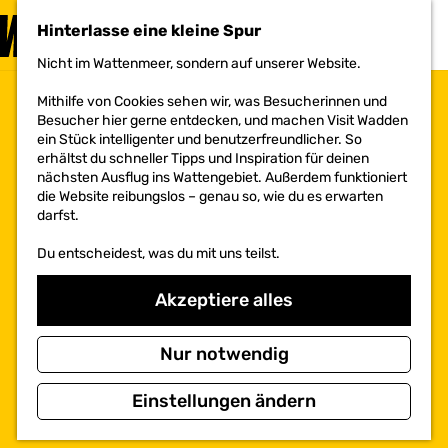
BESUCHEN
Hinterlasse eine kleine Spur
MENÜ
Nicht im Wattenmeer, sondern auf unserer Website.
G
e
Mithilfe von Cookies sehen wir, was Besucherinnen und
h
Besucher hier gerne entdecken, und machen Visit Wadden
e
ein Stück intelligenter und benutzerfreundlicher. So
n
erhältst du schneller Tipps und Inspiration für deinen
S
nächsten Ausflug ins Wattengebiet. Außerdem funktioniert
i
die Website reibungslos – genau so, wie du es erwarten
e
darfst.
z
u
Du entscheidest, was du mit uns teilst.
r
H
o
Akzeptiere alles
m
e
p
Nur notwendig
a
g
Einstellungen ändern
e