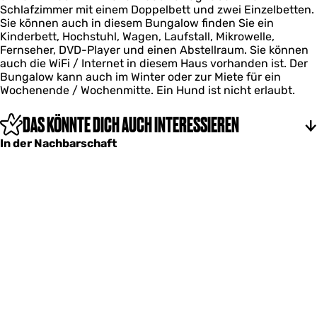
,
u
j
Schlafzimmer mit einem Doppelbett und zwei Einzelbetten.
w
o
D
i
e
Sie können auch in diesem Bungalow finden Sie ein
e
p
u
n
,
Kinderbett, Hochstuhl, Wagen, Laufstall, Mikrowelle,
g
j
i
t
Fernseher, DVD-Player und einen Abstellraum. Sie können
3
e
n
o
auch die WiFi / Internet in diesem Haus vorhanden ist. Der
3
,
t
p
Bungalow kann auch im Winter oder zur Miete für ein
,
o
j
Wochenende / Wochenmitte. Ein Hund ist nicht erlaubt.
D
p
e
u
j
,
i
DAS KÖNNTE DICH AUCH INTERESSIEREN
e
n
,
In der Nachbarschaft
t
o
p
j
e
,