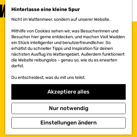
BESUCHEN
Hinterlasse eine kleine Spur
MENÜ
Nicht im Wattenmeer, sondern auf unserer Website.
G
e
Mithilfe von Cookies sehen wir, was Besucherinnen und
h
Besucher hier gerne entdecken, und machen Visit Wadden
e
ein Stück intelligenter und benutzerfreundlicher. So
n
erhältst du schneller Tipps und Inspiration für deinen
S
nächsten Ausflug ins Wattengebiet. Außerdem funktioniert
i
die Website reibungslos – genau so, wie du es erwarten
e
darfst.
z
u
Du entscheidest, was du mit uns teilst.
r
H
o
Akzeptiere alles
m
e
p
Nur notwendig
a
g
Einstellungen ändern
e