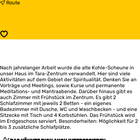
s
b
Route
B
i
&
s
B
B
u
&
n
B
Speichern
d
u
s
n
p
d
i
s
r
p
i
Nach jahrelanger Arbeit wurde die alte Kohle-Scheune in
i
t
unser Haus im Tara-Zentrum verwandelt. Hier sind viele
r
u
Aktivitäten auf dem Gebiet der Spiritualität. Denken Sie an
i
a
Vorträge und Meetings, sowie Kurse und permanente
t
l
Meditations- und Mantraabende. Darüber hinaus gibt es
u
Z
auch Zimmer mit Frühstück im Zentrum. Es gibt 2
a
e
Schlafzimmer mit jeweils 2 Betten - ein eigenes
l
n
Badezimmer mit Dusche, WC und Waschbecken - und eine
Z
t
Sitzecke mit Tisch und 4 Korbstühlen. Das Frühstück wird
e
r
im Erdgeschoss serviert. Besonderheiten: Möglichkeit für 2
n
u
bis 3 zusätzliche Schlafplätze.
t
m
r
T
u