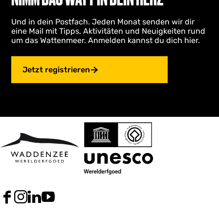
Und in dein Postfach. Jeden Monat senden wir dir
eine Mail mit Tipps, Aktivitäten und Neuigkeiten rund
um das Wattenmeer. Anmelden kannst du dich hier.
Jetzt registrieren
F
I
L
Y
a
n
i
o