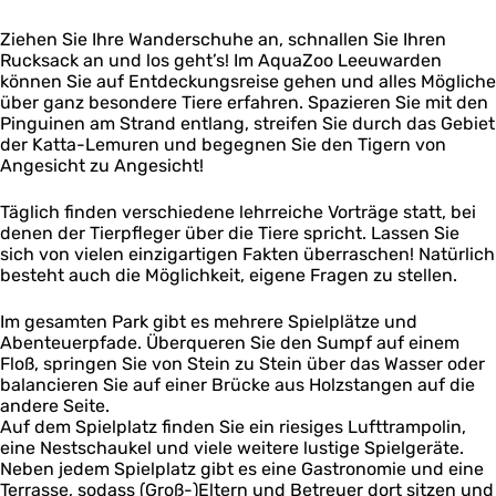
a
d
L
r
e
Ziehen Sie Ihre Wanderschuhe an, schnallen Sie Ihren
e
d
n
Rucksack an und los geht’s! Im AquaZoo Leeuwarden
e
e
können Sie auf Entdeckungsreise gehen und alles Mögliche
u
n
über ganz besondere Tiere erfahren. Spazieren Sie mit den
w
Pinguinen am Strand entlang, streifen Sie durch das Gebiet
a
der Katta-Lemuren und begegnen Sie den Tigern von
r
Angesicht zu Angesicht!
d
e
n
Täglich finden verschiedene lehrreiche Vorträge statt, bei
denen der Tierpfleger über die Tiere spricht. Lassen Sie
sich von vielen einzigartigen Fakten überraschen! Natürlich
besteht auch die Möglichkeit, eigene Fragen zu stellen.
Im gesamten Park gibt es mehrere Spielplätze und
Abenteuerpfade. Überqueren Sie den Sumpf auf einem
Floß, springen Sie von Stein zu Stein über das Wasser oder
balancieren Sie auf einer Brücke aus Holzstangen auf die
andere Seite.
Auf dem Spielplatz finden Sie ein riesiges Lufttrampolin,
eine Nestschaukel und viele weitere lustige Spielgeräte.
Neben jedem Spielplatz gibt es eine Gastronomie und eine
Terrasse, sodass (Groß-)Eltern und Betreuer dort sitzen und