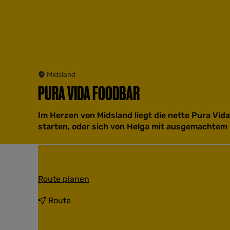
Midsland
PURA VIDA FOODBAR
Im Herzen von Midsland liegt die nette Pura Vid
starten, oder sich von Helga mit ausgemachtem
b
Route planen
i
s
b
Route
P
i
u
s
r
P