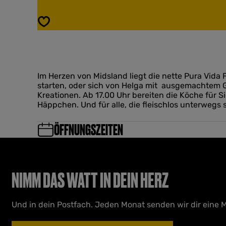
a
u
V
r
Speichern
i
a
d
V
a
i
F
d
o
a
o
Im Herzen von Midsland liegt die nette Pura Vida
F
d
starten, oder sich von Helga mit ausgemachtem 
o
b
Kreationen. Ab 17.00 Uhr bereiten die Köche für S
o
a
Häppchen. Und für alle, die fleischlos unterweg
d
r
b
a
ÖFFNUNGSZEITEN
r
NIMM DAS WATT IN DEIN HERZ
Und in dein Postfach. Jeden Monat senden wir dir eine M