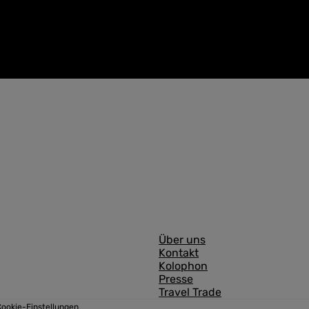
A
Über uns
Kontakt
l
Kolophon
l
Presse
Travel Trade
g
ookie-Einstellungen