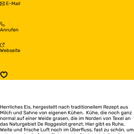
b
E-Mail
b
i
i
a
s
s
u
b
E
r
a
i
n
u
E
Anrufen
s
h
r
i
b
o
n
s
a
f
h
b
u
L
a
Webseite
o
a
r
a
b
f
u
n
b
E
L
r
h
o
i
a
n
o
r
s
b
h
Speichern
f
a
b
o
o
L
a
r
f
a
u
a
L
b
r
a
o
n
b
r
Herrliches Eis, hergestellt nach traditionellem Rezept aus
h
o
a
Milch und Sahne von eigenen Kühen. Kühe, die noch ganz
o
r
normal auf einer Weide grasen, die im Norden von Texel an
f
a
das Naturgebiet De Roggeslot grenzt. Hier gibt es Ruhe,
L
Weite und frische Luft noch im Überfluss, fast zu schön, um
a