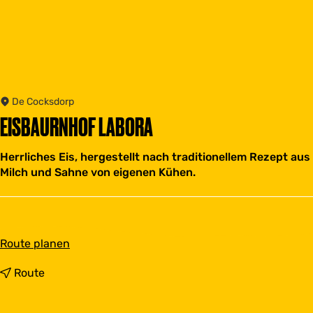
De Cocksdorp
EISBAURNHOF LABORA
Herrliches Eis, hergestellt nach traditionellem Rezept aus
Milch und Sahne von eigenen Kühen.
b
Route planen
i
s
b
Route
E
i
i
s
s
E