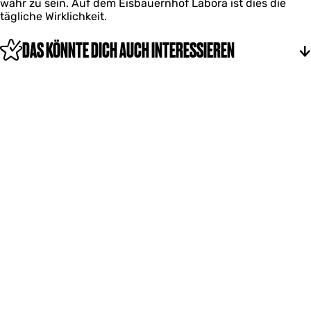
wahr zu sein. Auf dem Eisbauernhof Labora ist dies die
b
tägliche Wirklichkeit.
o
r
a
DAS KÖNNTE DICH AUCH INTERESSIEREN