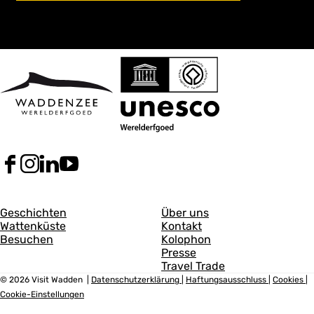
F
I
L
Y
a
n
i
o
c
s
n
u
A
A
e
t
k
T
Geschichten
Über uns
b
a
e
u
Wattenküste
Kontakt
l
l
o
g
d
b
Besuchen
Kolophon
l
l
o
r
I
e
Presse
k
a
n
V
Travel Trade
g
g
V
m
V
i
© 2026 Visit Wadden
|
Datenschutzerklärung
|
Haftungsausschluss
|
Cookies
|
e
e
i
V
i
s
Cookie-Einstellungen
s
i
s
i