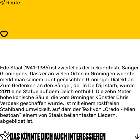
s
b
Route
E
i
d
s
e
E
-
d
S
e
Speichern
t
-
a
S
a
t
l
a
-
a
D
Ede Staal (1941-1986) ist zweifellos der bekannteste Sänger
l
e
Groningens. Dass er an vielen Orten in Groningen wohnte,
-
n
merkt man seinem bunt gemischten Groninger Dialekt an.
D
k
Zum Gedenken an den Sänger, der in Delfzijl starb, wurde
e
m
2011 eine Statue auf dem Deich enthüllt. Die zehn Meter
n
a
hohe konische Säule, die vom Groninger Künstler Chris
k
l
Verbeek geschaffen wurde, ist mit einem rostfreien
m
Stahlband umwickelt, auf dem der Text von „Credo - Mien
a
bestoan“, einem von Staals bekanntesten Liedern,
l
abgebildet ist.
DAS KÖNNTE DICH AUCH INTERESSIEREN