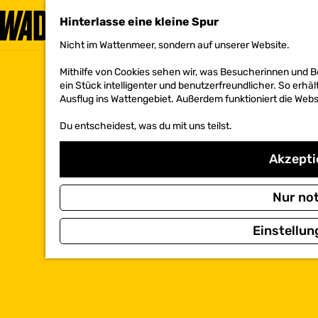
Hinterlasse eine kleine Spur
Nicht im Wattenmeer, sondern auf unserer Website.
G
e
Mithilfe von Cookies sehen wir, was Besucherinnen und 
h
ein Stück intelligenter und benutzerfreundlicher. So erhäl
e
Ausflug ins Wattengebiet. Außerdem funktioniert die Websi
n
S
Du entscheidest, was du mit uns teilst.
i
e
z
Akzeptie
u
r
H
Nur no
o
m
Einstellun
e
p
a
g
e