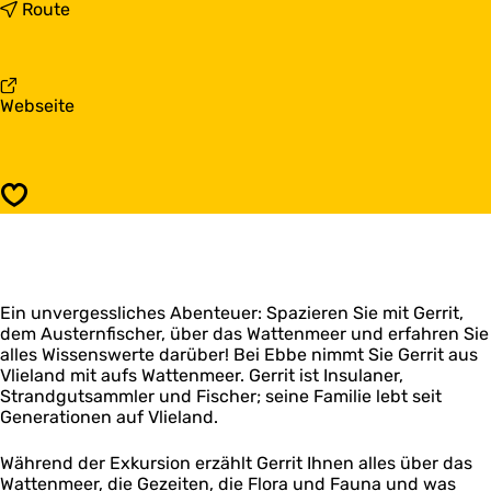
s
b
Route
G
i
e
s
r
G
r
e
a
Webseite
i
r
b
t
r
G
d
i
e
e
t
r
O
d
Speichern
r
e
e
i
s
O
t
t
e
d
e
s
e
r
t
Ein unvergessliches Abenteuer: Spazieren Sie mit Gerrit,
O
m
e
dem Austernfischer, über das Wattenmeer und erfahren Sie
e
a
r
alles Wissenswerte darüber! Bei Ebbe nimmt Sie Gerrit aus
s
n
m
Vlieland mit aufs Wattenmeer. Gerrit ist Insulaner,
t
a
Strandgutsammler und Fischer; seine Familie lebt seit
e
n
Generationen auf Vlieland.
r
m
a
Während der Exkursion erzählt Gerrit Ihnen alles über das
n
Wattenmeer, die Gezeiten, die Flora und Fauna und was