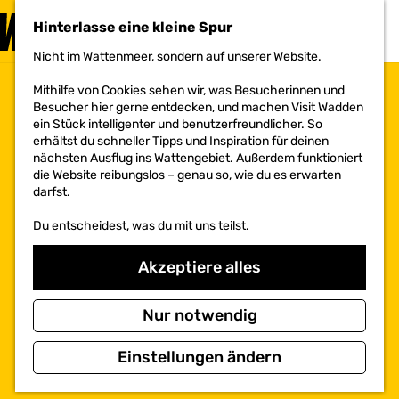
BESUCHEN
Hinterlasse eine kleine Spur
MENÜ
Nicht im Wattenmeer, sondern auf unserer Website.
G
e
Mithilfe von Cookies sehen wir, was Besucherinnen und
h
Besucher hier gerne entdecken, und machen Visit Wadden
e
ein Stück intelligenter und benutzerfreundlicher. So
n
erhältst du schneller Tipps und Inspiration für deinen
S
nächsten Ausflug ins Wattengebiet. Außerdem funktioniert
i
die Website reibungslos – genau so, wie du es erwarten
e
darfst.
z
u
Du entscheidest, was du mit uns teilst.
r
H
o
Akzeptiere alles
m
e
p
Nur notwendig
a
g
Einstellungen ändern
e