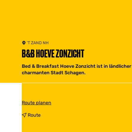
'T ZAND NH
B&B HOEVE ZONZICHT
Bed & Breakfast Hoeve Zonzicht ist in ländliche
charmanten Stadt Schagen.
b
Route planen
i
s
b
Route
B
i
&
s
B
B